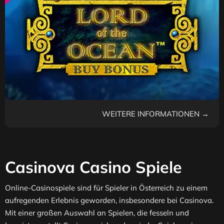
WEITERE INFORMATIONEN →
Casinova Casino Spiele
Online-Casinospiele sind für Spieler in Österreich zu einem
aufregenden Erlebnis geworden, insbesondere bei Casinova.
Mit einer großen Auswahl an Spielen, die fesseln und