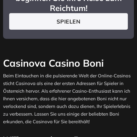
Reichtum!
SPIELEN
Casinova Casino Boni
Beim Eintauchen in die pulsierende Welt der Online-Casinos
sticht Casinova als eine der ersten Adressen für Spieler in
Österreich hervor. Als erfahrener Casino-Enthusiast kann ich
Ihnen versichern, dass die hier angebotenen Boni nicht nur
verlockend sind, sondern auch dazu dienen, Ihr Spielerlebnis
zu verbessern. Lassen Sie uns einige der beliebten Boni
erkunden, die Casinova für Sie bereithält!