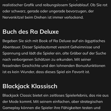
realistischer Grafik und reibungslosem Spielablauf. Ob Sie rot
oder schwarz, gerade oder ungerade bevorzugen, der
Nervenkitzel beim Drehen ist immer verlockend.
Buch des Ra Deluxe
Begeben Sie sich mit Book of Ra Deluxe auf ein ägyptisches
Abenteuer. Dieser Spielautomat vereint Geheimnisse und
Spannung und lädt die Spieler ein, alte Gräber auf der Suche
nach verborgenen Schätzen zu erkunden. Mit seiner
fesselnden Geschichte und den lohnenden Bonusfunktionen
ist es kein Wunder, dass dieses Spiel ein Favorit ist.
Blackjack Klassisch
Blackjack Classic bietet ein zeitloses Spielerlebnis, das nie aus
der Mode kommt. Mit seinem einfachen, aber strategischen
Gameplay können die Spieler ihre Fähigkeiten testen und