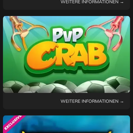
WEITERE INFORMATIONEN →
WEITERE INFORMATIONEN →