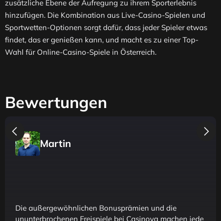
zusätzliche Ebene der Aufregung zu ihrem Sporterlebnis
hinzufügen. Die Kombination aus Live-Casino-Spielen und
Sportwetten-Optionen sorgt dafür, dass jeder Spieler etwas
findet, das er genießen kann, und macht es zu einer Top-
Wahl für Online-Casino-Spiele in Österreich.
Bewertungen
Martin
Die außergewöhnlichen Bonusprämien und die
ununterbrochenen Freispiele bei Casinova machen jede
Einzahlung zu einem magischen Erlebnis und
verwandeln meine Spielsitzungen in ein ständiges 5-
Sterne-Vergnügen!