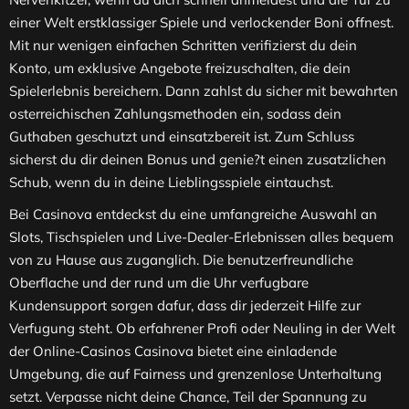
einer Welt erstklassiger Spiele und verlockender Boni offnest.
Mit nur wenigen einfachen Schritten verifizierst du dein
Konto, um exklusive Angebote freizuschalten, die dein
Spielerlebnis bereichern. Dann zahlst du sicher mit bewahrten
osterreichischen Zahlungsmethoden ein, sodass dein
Guthaben geschutzt und einsatzbereit ist. Zum Schluss
sicherst du dir deinen Bonus und genie?t einen zusatzlichen
Schub, wenn du in deine Lieblingsspiele eintauchst.
Bei Casinova entdeckst du eine umfangreiche Auswahl an
Slots, Tischspielen und Live-Dealer-Erlebnissen alles bequem
von zu Hause aus zuganglich. Die benutzerfreundliche
Oberflache und der rund um die Uhr verfugbare
Kundensupport sorgen dafur, dass dir jederzeit Hilfe zur
Verfugung steht. Ob erfahrener Profi oder Neuling in der Welt
der Online-Casinos Casinova bietet eine einladende
Umgebung, die auf Fairness und grenzenlose Unterhaltung
setzt. Verpasse nicht deine Chance, Teil der Spannung zu