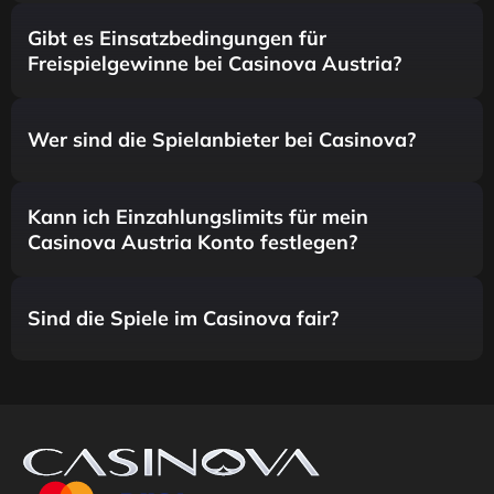
Ihr Konto kann aufgrund von mehreren fehlgeschlagenen
Anmeldeversuchen oder Sicherheitsbedenken gesperrt
Gibt es Einsatzbedingungen für
sein. Wenden Sie sich an den Casinova Austria-
Freispielgewinne bei Casinova Austria?
Kundenservice, um das Problem zu lösen und den
Ja, Gewinne aus Freispielen bei Casinova Austria sind oft
Zugang wiederherzustellen.
mit Einsatzbedingungen verbunden, d.h. Sie müssen den
Wer sind die Spielanbieter bei Casinova?
Gewinn eine bestimmte Anzahl von Malen einsetzen,
SPIELEN
bevor Sie ihn abheben können. Lesen Sie immer die
Casinova arbeitet mit renommierten Spieleanbietern wie
spezifischen Bedingungen für jede Aktion.
Microgaming, NetEnt, Playtech, Evolution Gaming und
Kann ich Einzahlungslimits für mein
Betsoft zusammen, um ein vielfältiges Spieleportfolio
Casinova Austria Konto festlegen?
SPIELEN
anzubieten.
Ja, Casinova Austria bietet Tools für
verantwortungsvolles Spielen an, mit denen Sie tägliche,
SPIELEN
Sind die Spiele im Casinova fair?
wöchentliche oder monatliche Einzahlungslimits
festlegen können, um Ihre Ausgaben zu verwalten.
Ja, Casinova verwendet Zufallszahlengeneratoren
(RNGs), um sicherzustellen, dass die Spielergebnisse
SPIELEN
zufällig und fair sind und ein vertrauenswürdiges
Spielerlebnis bieten.
SPIELEN