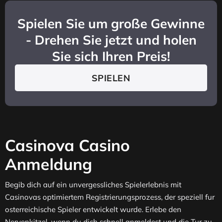
Spielen Sie um große Gewinne
- Drehen Sie jetzt und holen
Sie sich Ihren Preis!
SPIELEN
Casinova Casino
Anmeldung
Begib dich auf ein unvergessliches Spielerlebnis mit
Casinovas optimiertem Registrierungsprozess, der speziell fur
osterreichische Spieler entwickelt wurde. Erlebe den
Nervenkitzel, wenn du dich schnell anmeldest und die Tur zu